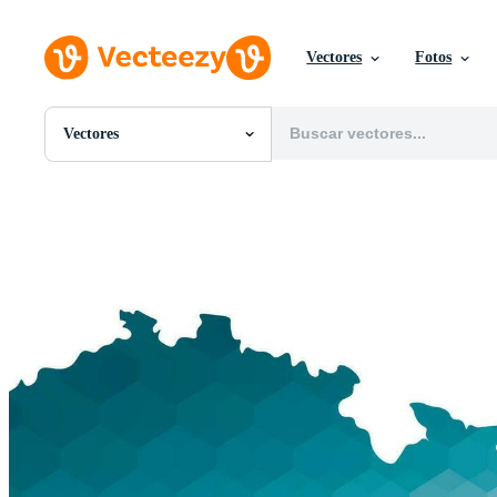
Vectores
Fotos
Vectores
Todas Imágenes
Fotos
PNGs
PSDs
SVGs
Plantillas
Vectores
Videos
Gráficos en Movimiento
Imágenes Editoriales
Eventos Editoriales