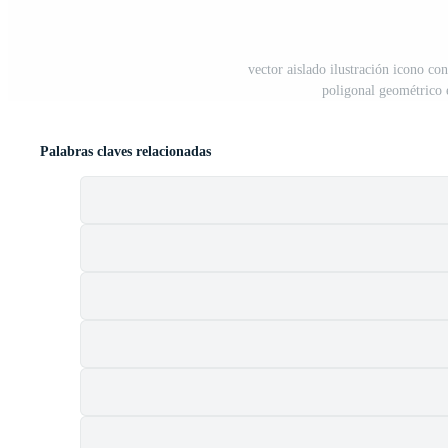
vector aislado ilustración icono co
poligonal geométrico e
Palabras claves relacionadas