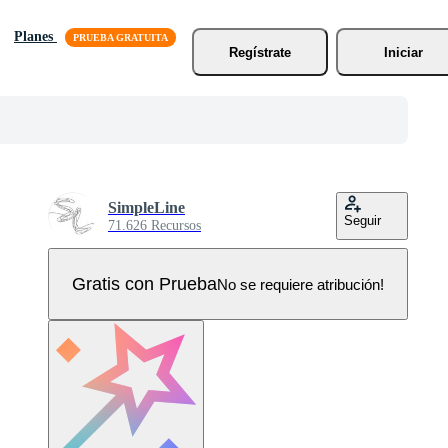
Planes
Regístrate
Iniciar
SimpleLine
Seguir
71.626 Recursos
Gratis con Prueba
No se requiere atribución!