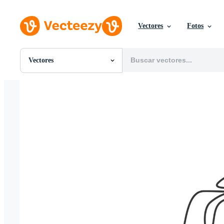
Vectores
Fotos
Vectores
Todas Imágenes
Fotos
PNGs
PSDs
SVGs
Plantillas
Vectores
Videos
Gráficos en Movimiento
Imágenes Editoriales
Eventos Editoriales