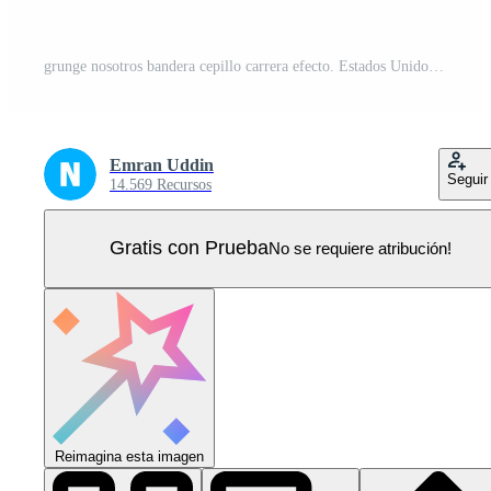
grunge nosotros bandera cepillo carrera efecto. Estados Unidos bandera cepillo pintar utilizar a 4 4 de julio americano presidente día. unido estados de America bandera con acuarela pintar cepillo golpes textura o grunge textura diseño. Vector Pro
Emran Uddin
Seguir
14.569 Recursos
Gratis con Prueba
No se requiere atribución!
Reimagina esta imagen