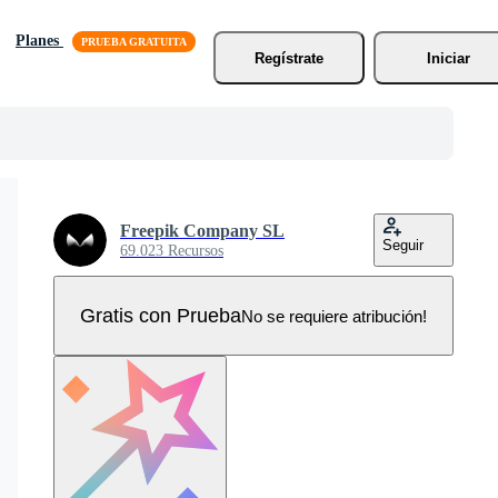
Planes
Regístrate
Iniciar
Freepik Company SL
Seguir
69.023 Recursos
Gratis con Prueba
No se requiere atribución!