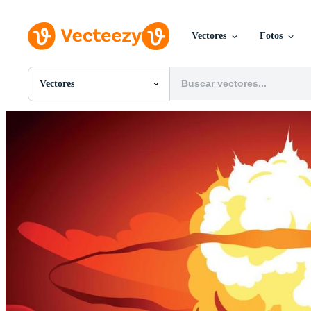
Vectores
Fotos
Vectores
Todas Imágenes
Fotos
PNGs
PSDs
SVGs
Plantillas
Vectores
Videos
Gráficos en Movimiento
Imágenes Editoriales
Eventos Editoriales