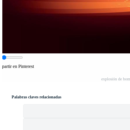
partir en Pinterest
explosión de bom
Palabras claves relacionadas