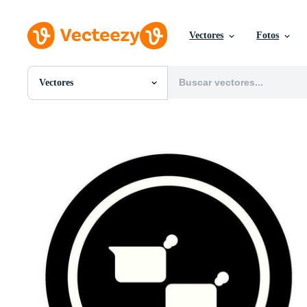
Vectores
Fotos
Vectores
Todas Imágenes
Fotos
PNGs
PSDs
SVGs
Plantillas
Vectores
Videos
Gráficos en Movimiento
Imágenes Editoriales
Eventos Editoriales