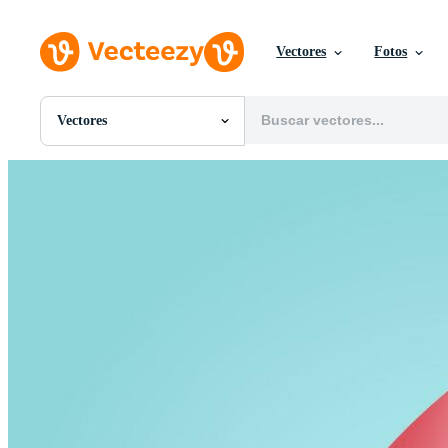
Vectores
Fotos
Vectores
Todas Imágenes
Fotos
PNGs
PSDs
SVGs
Plantillas
Vectores
Videos
Gráficos en Movimiento
Imágenes Editoriales
Eventos Editoriales