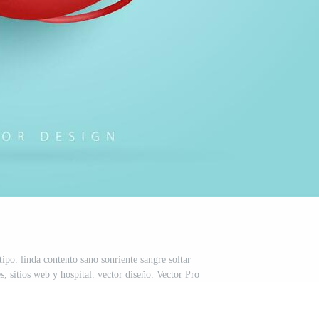
ipo. linda contento sano sonriente sangre soltar
, sitios web y hospital. vector diseño. Vector Pro