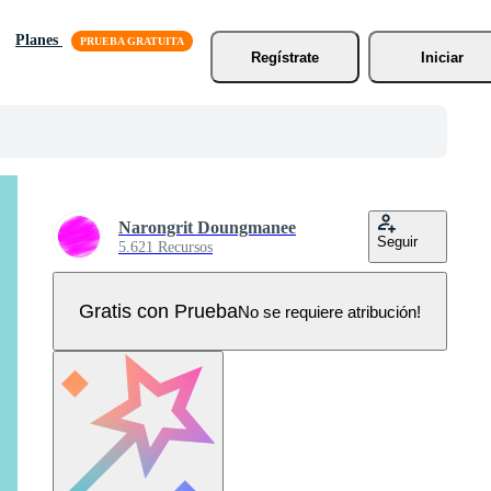
Planes
Regístrate
Iniciar
Narongrit Doungmanee
Seguir
5.621 Recursos
Gratis con Prueba
No se requiere atribución!