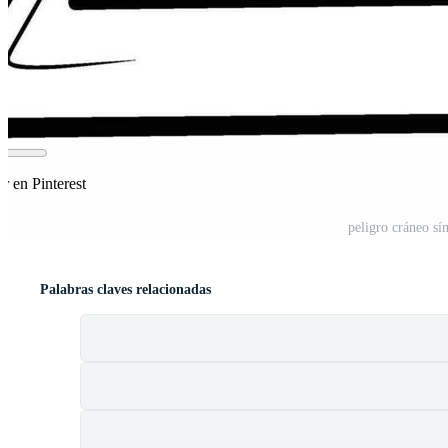
r en Pinterest
peligro cráneo sí
Palabras claves relacionadas