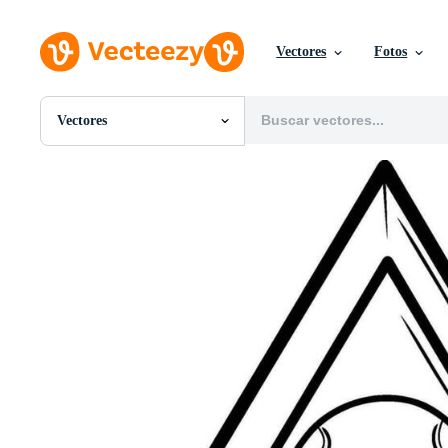
Vectores
Fotos
Vectores
Todas Imágenes
Fotos
PNGs
PSDs
SVGs
Plantillas
Vectores
Videos
Gráficos en Movimiento
Imágenes Editoriales
Eventos Editoriales