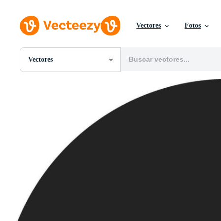
Vectores
Fotos
Vectores
Todas Imágenes
Fotos
PNGs
PSDs
SVGs
Plantillas
Vectores
Videos
Gráficos en Movimiento
Imágenes Editoriales
Eventos Editoriales