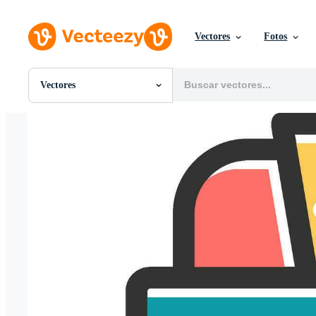
Vectores
Fotos
Vectores
Todas Imágenes
Fotos
PNGs
PSDs
SVGs
Plantillas
Vectores
Videos
Gráficos en Movimiento
Imágenes Editoriales
Eventos Editoriales