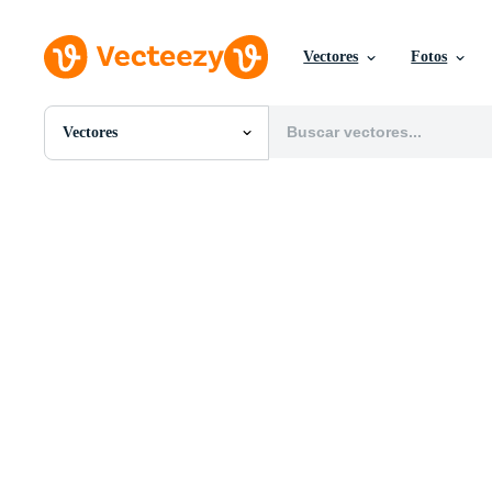
Vectores
Fotos
Vectores
Todas Imágenes
Fotos
PNGs
PSDs
SVGs
Plantillas
Vectores
Videos
Gráficos en Movimiento
Imágenes Editoriales
Eventos Editoriales