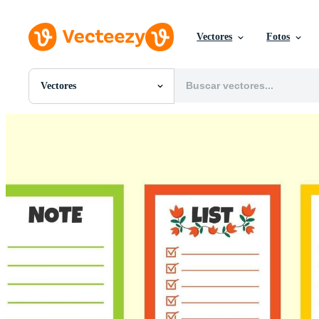
Vectores
Fotos
Vectores
Todas Imágenes
Fotos
PNGs
PSDs
SVGs
Plantillas
Vectores
Videos
Gráficos en Movimiento
Imágenes Editoriales
Eventos Editoriales