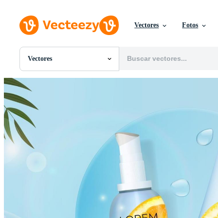
Vectores
Fotos
Vectores
Todas Imágenes
Fotos
PNGs
PSDs
SVGs
Plantillas
Vectores
Videos
Gráficos en Movimiento
Imágenes Editoriales
Eventos Editoriales