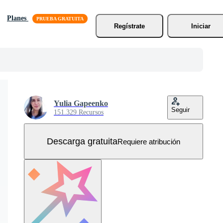
Planes
Regístrate
Iniciar
Yulia Gapeenko
Seguir
151.329 Recursos
Descarga gratuita
Requiere atribución