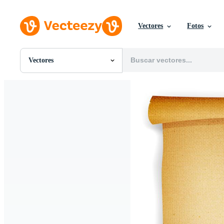
Vectores
Fotos
Vectores
Todas Imágenes
Fotos
PNGs
PSDs
SVGs
Plantillas
Vectores
Videos
Gráficos en Movimiento
Imágenes Editoriales
Eventos Editoriales