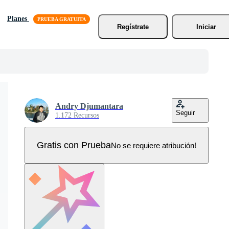
Planes
Regístrate
Iniciar
Andry Djumantara
Seguir
1.172 Recursos
Gratis con Prueba
No se requiere atribución!