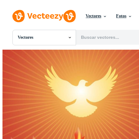
Vectores
Fotos
Vectores
Todas Imágenes
Fotos
PNGs
PSDs
SVGs
Plantillas
Vectores
Videos
Gráficos en Movimiento
Imágenes Editoriales
Eventos Editoriales