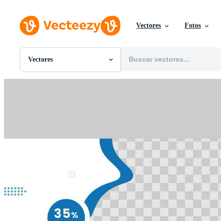
Vectores
Fotos
Vectores
Todas Imágenes
Fotos
PNGs
PSDs
SVGs
Plantillas
Vectores
Videos
Gráficos en Movimiento
Imágenes Editoriales
Eventos Editoriales