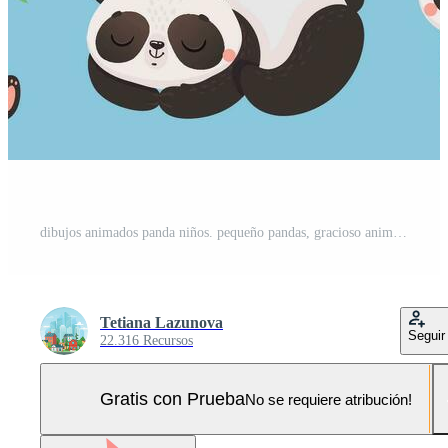
dibujos animados panda niños. pequeño pandas, gracioso animales con bambú y linda dormido panda oso vector ilustración conjunto Pro Vector y Pro SVG
Tetiana Lazunova
Seguir
22.316 Recursos
Gratis con Prueba
No se requiere atribución!