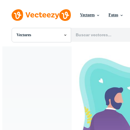
Vectores
Fotos
Vectores
Todas Imágenes
Fotos
PNGs
PSDs
SVGs
Plantillas
Vectores
Videos
Gráficos en Movimiento
Imágenes Editoriales
Eventos Editoriales