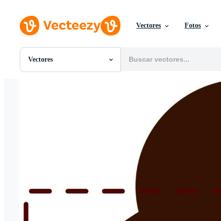
Vectores
Fotos
Vectores
Todas Imágenes
Fotos
PNGs
PSDs
SVGs
Plantillas
Vectores
Videos
Gráficos en Movimiento
Imágenes Editoriales
Eventos Editoriales