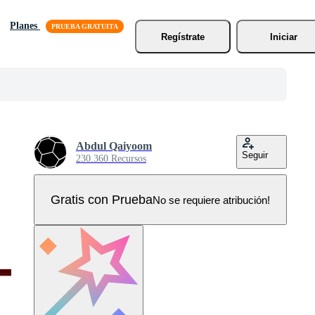
Planes
Regístrate
Iniciar
Abdul Qaiyoom
Seguir
230.360 Recursos
Gratis con Prueba
No se requiere atribución!