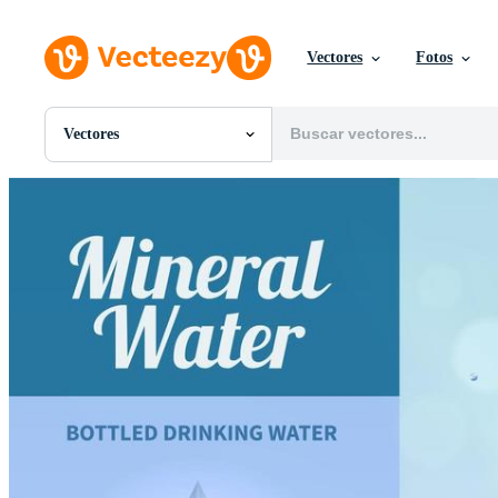
Vectores
Fotos
Vectores
Todas Imágenes
Fotos
PNGs
PSDs
SVGs
Plantillas
Vectores
Videos
Gráficos en Movimiento
Imágenes Editoriales
Eventos Editoriales