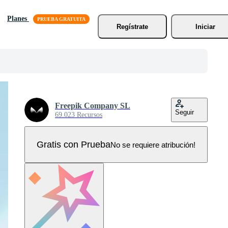
Planes
Regístrate
Iniciar
Freepik Company SL
Seguir
69.023 Recursos
Gratis con Prueba
No se requiere atribución!