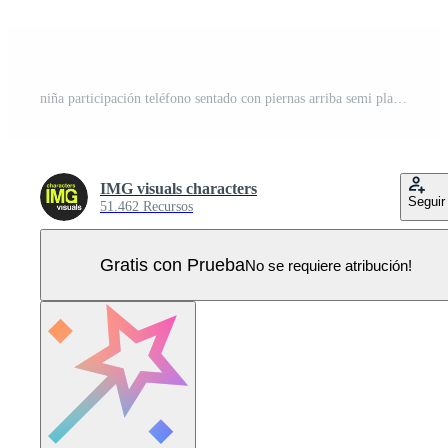
niña participación teléfono sentado con piernas arriba semi plano vistoso vector personaje. hojeada Internet. editable lleno cuerpo persona en blanco. sencillo dibujos animados Mancha ilustración para web gráfico diseño, animación Vector Pro
IMG visuals characters
Seguir
51.462 Recursos
Gratis con Prueba
No se requiere atribución!