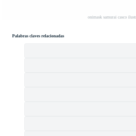
onimask samurai casco ilust
Palabras claves relacionadas