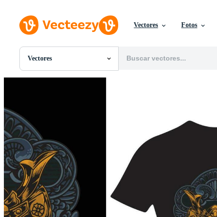
Vectores
Fotos
Vectores
Todas Imágenes
Fotos
PNGs
PSDs
SVGs
Plantillas
Vectores
Videos
Gráficos en Movimiento
Imágenes Editoriales
Eventos Editoriales