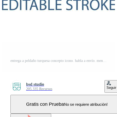
entrega a peldaño turquesa concepto icono. habla a envío. mensajero servicios resumen idea Delgado línea ilustración. aislado contorno dibujo. editable carrera Vector Pro
bsd studio
Seguir
205.335 Recursos
Gratis con Prueba
No se requiere atribución!