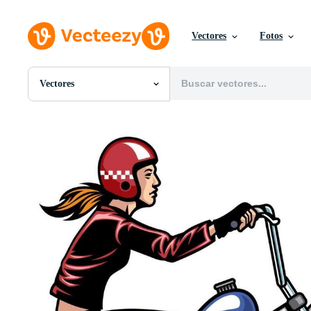
Vectores
Fotos
Vectores
Todas Imágenes
Fotos
PNGs
PSDs
SVGs
Plantillas
Vectores
Videos
Gráficos en Movimiento
Imágenes Editoriales
Eventos Editoriales