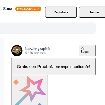
Planes
Regístrate
Iniciar
bazzier graphik
Seguir
6.576 Recursos
Gratis con Prueba
No se requiere atribución!