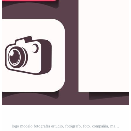
logo modelo fotografía estudio, fotógrafo, foto. compañía, marca, marca, corporativo, identidad Vector Pro