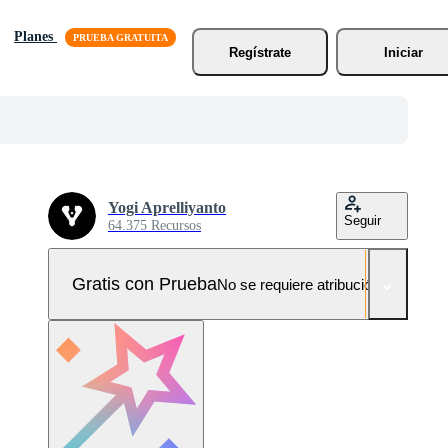
Planes
Regístrate
Iniciar
Yogi Aprelliyanto
Seguir
64.375 Recursos
Gratis con Prueba
No se requiere atribución!