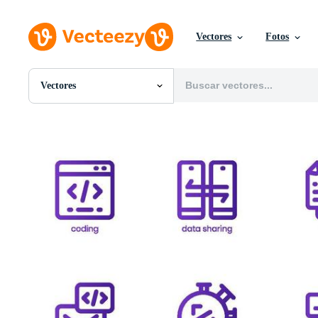
Vectores
Fotos
Vectores
Todas Imágenes
Fotos
PNGs
PSDs
SVGs
Plantillas
Vectores
Videos
Gráficos en Movimiento
Imágenes Editoriales
Eventos Editoriales