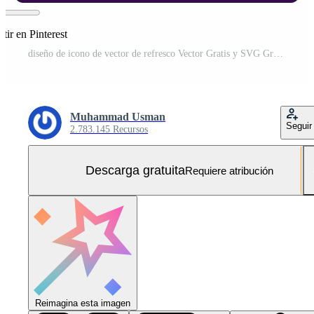
ir en Pinterest
diseño de icono de vector de refresco Vector Gratis y SVG Gratis
Muhammad Usman
Seguir
2.783.145 Recursos
Descarga gratuita
Requiere atribución
Reimagina esta imagen