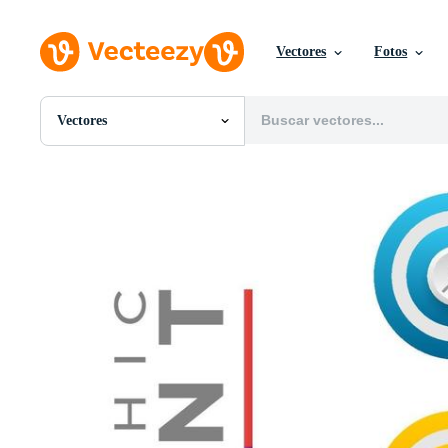
Vectores
Fotos
Vectores
Todas Imágenes
Fotos
PNGs
PSDs
SVGs
Plantillas
Vectores
Videos
Gráficos en Movimiento
Imágenes Editoriales
Eventos Editoriales