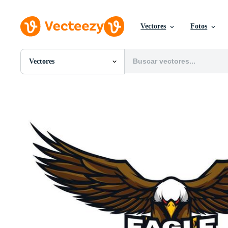
Vectores
Fotos
Vectores
Todas Imágenes
Fotos
PNGs
PSDs
SVGs
Plantillas
Vectores
Videos
Gráficos en Movimiento
Imágenes Editoriales
Eventos Editoriales