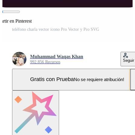
rtir en Pinterest
teléfono charla vector icono Pro Vector y Pro SVG
Muhammad Waqas Khan
Seguir
992.856 Recursos
Gratis con Prueba
No se requiere atribución!