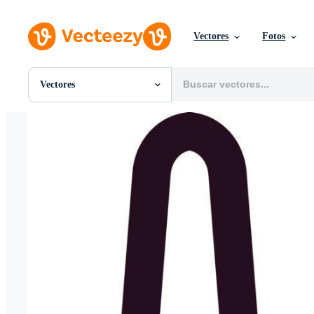
Vectores
Fotos
Vectores
Todas Imágenes
Fotos
PNGs
PSDs
SVGs
Plantillas
Vectores
Videos
Gráficos en Movimiento
Imágenes Editoriales
Eventos Editoriales