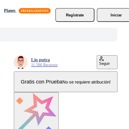
Planes
Regístrate
Iniciar
Lio putra
Seguir
11.500 Recursos
Gratis con Prueba
No se requiere atribución!