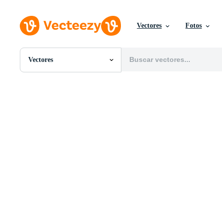
Vectores
Fotos
Vectores
Todas Imágenes
Fotos
PNGs
PSDs
SVGs
Plantillas
Vectores
Videos
Gráficos en Movimiento
Imágenes Editoriales
Eventos Editoriales