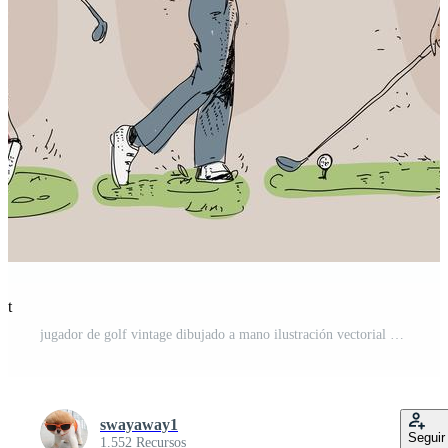
st
jugador de golf vintage dibujado a mano ilustración vectorial Pro Vector y Pro SVG
swayaway1
Seguir
1.552 Recursos