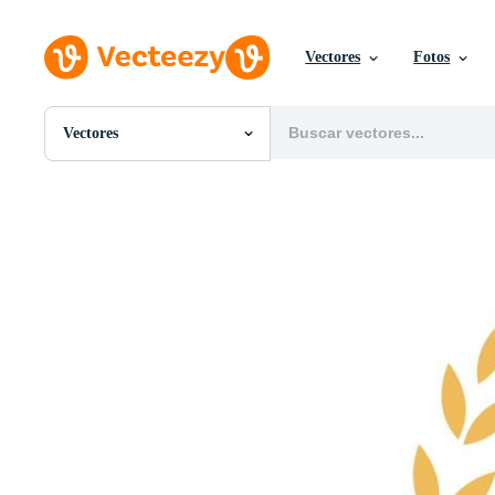
Vectores
Fotos
Vectores
Todas Imágenes
Fotos
PNGs
PSDs
SVGs
Plantillas
Vectores
Videos
Gráficos en Movimiento
Imágenes Editoriales
Eventos Editoriales