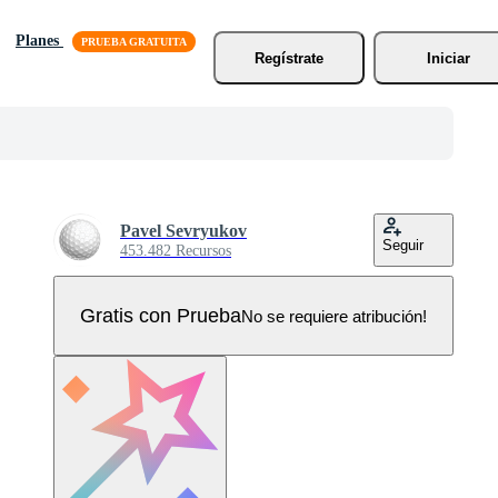
Planes
Regístrate
Iniciar
Pavel Sevryukov
Seguir
453.482 Recursos
Gratis con Prueba
No se requiere atribución!