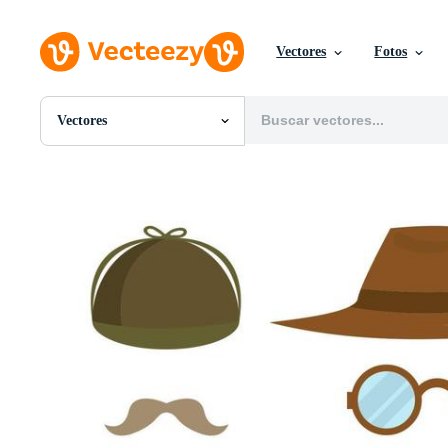
Vectores
Fotos
Vectores
Todas Imágenes
Fotos
PNGs
PSDs
SVGs
Plantillas
Vectores
Videos
Gráficos en Movimiento
Imágenes Editoriales
Eventos Editoriales