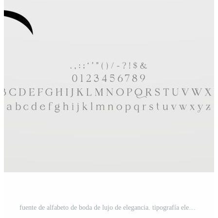
fuente de alfabeto de boda de lujo de elegancia. tipografía elegante letras clásicas serif fuentes decorativas vintage retro para logotipo. ilustración vectorial Pro Vector y Pro SVG