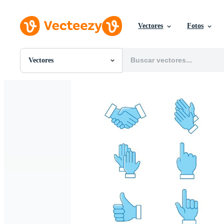
Vectores
Fotos
Vectores
Todas Imágenes
Fotos
PNGs
PSDs
SVGs
Plantillas
Vectores
Videos
Gráficos en Movimiento
Imágenes Editoriales
Eventos Editoriales