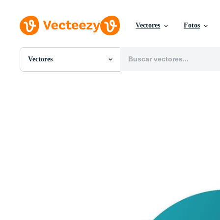
Vectores
Fotos
Vectores
Todas Imágenes
Fotos
PNGs
PSDs
SVGs
Plantillas
Vectores
Videos
Gráficos en Movimiento
Imágenes Editoriales
Eventos Editoriales