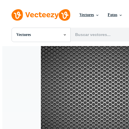
Vectores
Fotos
Vectores
Todas Imágenes
Fotos
PNGs
PSDs
SVGs
Plantillas
Vectores
Videos
Gráficos en Movimiento
Imágenes Editoriales
Eventos Editoriales