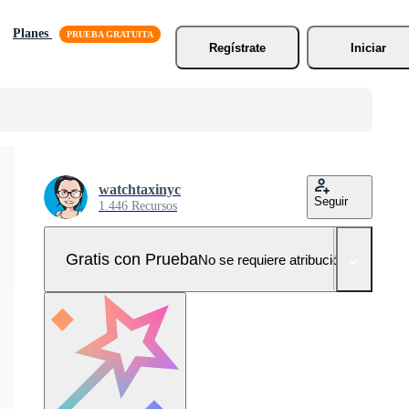
Planes
Regístrate
Iniciar
watchtaxinyc
Seguir
1.446 Recursos
Gratis con Prueba
No se requiere atribución!