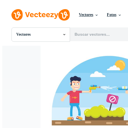
Vectores
Fotos
Vectores
Todas Imágenes
Fotos
PNGs
PSDs
SVGs
Plantillas
Vectores
Videos
Gráficos en Movimiento
Imágenes Editoriales
Eventos Editoriales