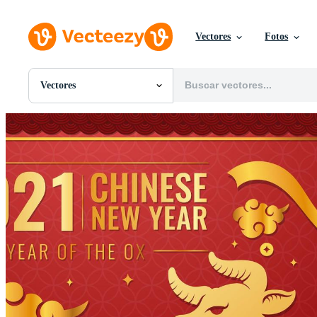
Vectores
Fotos
Vectores
Todas Imágenes
Fotos
PNGs
PSDs
SVGs
Plantillas
Vectores
Videos
Gráficos en Movimiento
Imágenes Editoriales
Eventos Editoriales