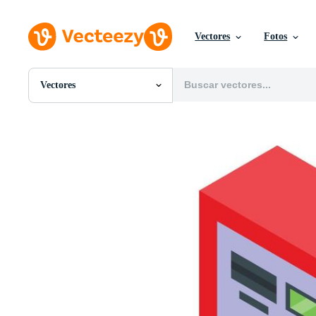
Vectores
Fotos
Vectores
Todas Imágenes
Fotos
PNGs
PSDs
SVGs
Plantillas
Vectores
Videos
Gráficos en Movimiento
Imágenes Editoriales
Eventos Editoriales