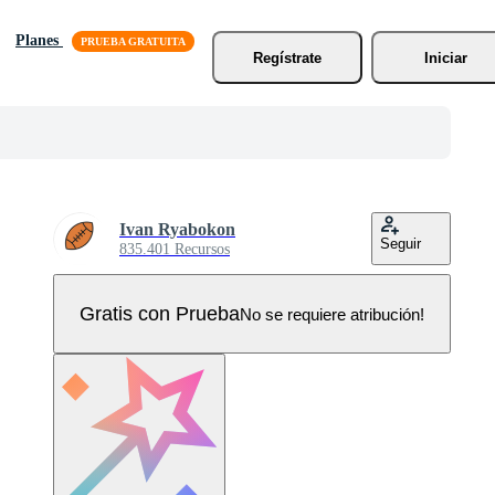
Planes
Regístrate
Iniciar
Ivan Ryabokon
Seguir
835.401 Recursos
Gratis con Prueba
No se requiere atribución!