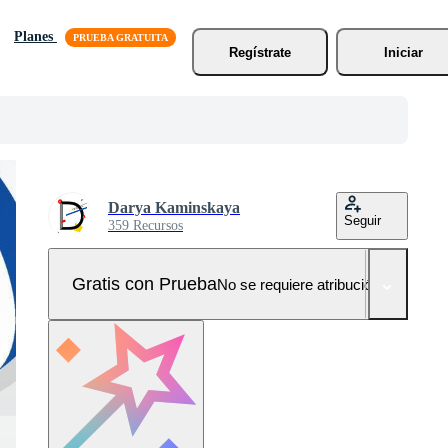
Planes
Regístrate
Iniciar
Darya Kaminskaya
Seguir
359 Recursos
Gratis con Prueba
No se requiere atribución!