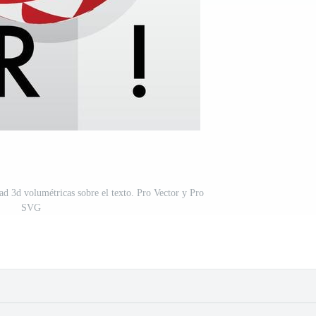
ad 3d volumétricas sobre el texto. Pro Vector y Pro
SVG