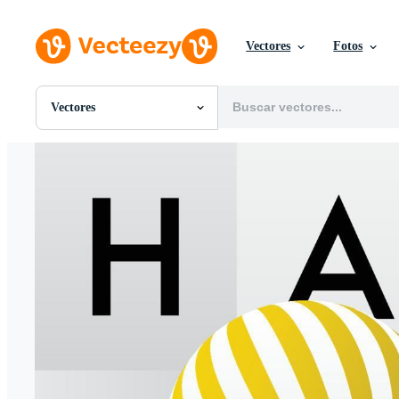
Vectores
Fotos
Vectores
Todas Imágenes
Fotos
PNGs
PSDs
SVGs
Plantillas
Vectores
Videos
Gráficos en Movimiento
Imágenes Editoriales
Eventos Editoriales