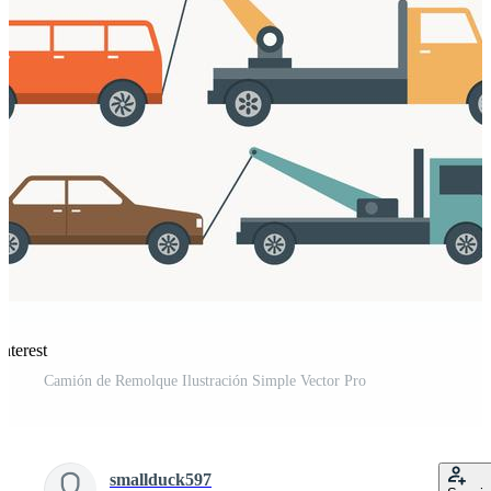
nterest
Camión de Remolque Ilustración Simple Vector Pro
smallduck597