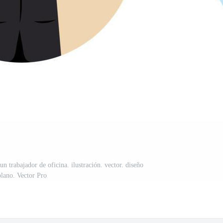
n trabajador de oficina. ilustración. vector. diseño
plano. Vector Pro