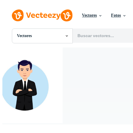
Vectores
Fotos
Vectores
Todas Imágenes
Fotos
PNGs
PSDs
SVGs
Plantillas
Vectores
Videos
Gráficos en Movimiento
Imágenes Editoriales
Eventos Editoriales