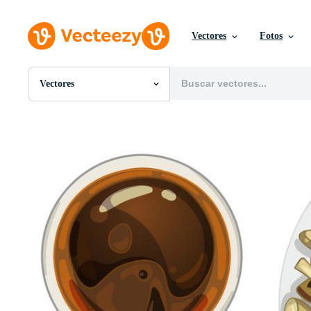
Vectores
Fotos
Vectores
Todas Imágenes
Fotos
PNGs
PSDs
SVGs
Plantillas
Vectores
Videos
Gráficos en Movimiento
Imágenes Editoriales
Eventos Editoriales