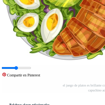
Compartir en Pinterest
el juego de platos es brillante 
capuchino a
Palabras claves relacionadas