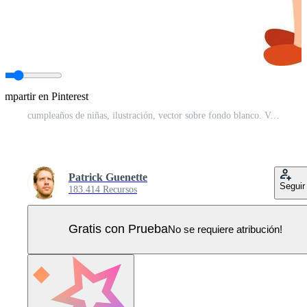
ompartir en Pinterest
cumpleaños de niñas, ilustración, vector sobre fondo blanco. Vector Pro
Patrick Guenette
Seguir
183.414 Recursos
Gratis con Prueba
No se requiere atribución!