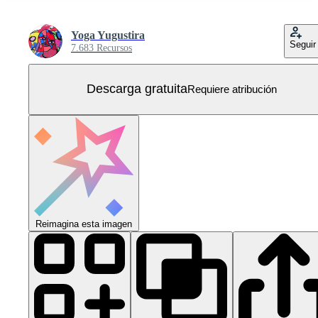
Yoga Yugustira
Seguir
7.683 Recursos
Descarga gratuita
Requiere atribución
Reimagina esta imagen