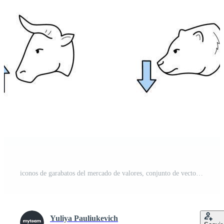
iconos de garabatos del mercado de valores, conjunto de vectores aislados Vector Gratis
Yuliya Pauliukevich