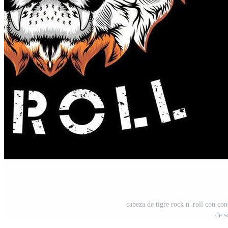
cabeza de tigre rock n' roll con con
de s