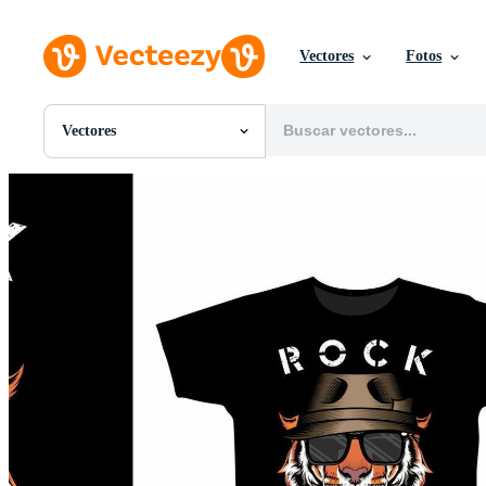
Vectores
Fotos
Vectores
Todas Imágenes
Fotos
PNGs
PSDs
SVGs
Plantillas
Vectores
Videos
Gráficos en Movimiento
Imágenes Editoriales
Eventos Editoriales