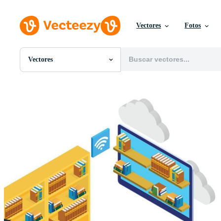
Vectores
Fotos
Vectores
Todas Imágenes
Fotos
PNGs
PSDs
SVGs
Plantillas
Vectores
Videos
Gráficos en Movimiento
Imágenes Editoriales
Eventos Editoriales